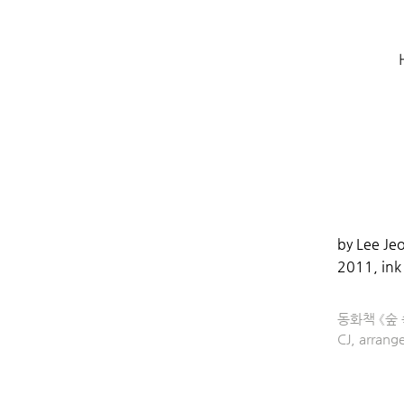
​by Lee J
e
2011, ink 
동화책 《숲 
CJ, arrang