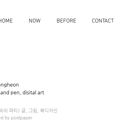
HOME
NOW
BEFORE
CONTACT
ongheon
and pen, disital art
속의 파티》 글, 그림, 북디자인
ed by postpaper